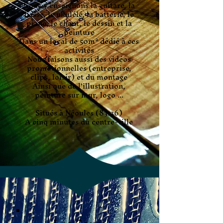
Nous y enseignons la guitare, la
basse, le ukulélé, la batterie, le
piano, le chant, le dessin et la
peinture
Dans un local de 50m² dédié à ces
activités
Nous faisons aussi des vidéos
promotionnelles (entreprise,
clips, loisir) et du montage
Ainsi que de l'illustration,
peinture sur mur, logo ...
Situés à Néoules (83136)
A cinq minutes du centre-ville