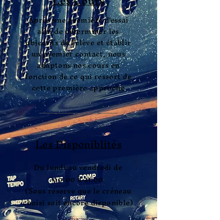
Les Cours
Après une première d'essai
afin de déterminer les
objectifs de l'élève et établir
un premier contact, nous
adaptons nos cours en
fonction de ce qui ressort de
cette première approche
Les Disponiblités
Du lundi au vendredi de
09:00 à 21:00
(Sous réserve que le créneau
choisi soit encore disponible)