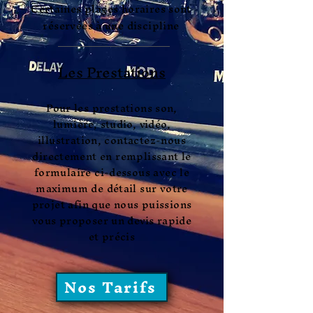
Certaines plages horaires sont
réservées à une discipline
Les Prestations
Pour les prestations son,
lumière, studio, vidéo,
illustration, contactez-nous
directement en remplissant le
formulaire ci-dessous avec le
maximum de détail sur votre
projet afin que nous puissions
vous proposer un devis rapide
et précis
Nos Tarifs