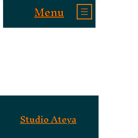
Menu
Studio Ateya