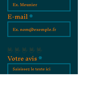
E-mail
Votre avis
J'accepte que mon
témoignage soit publié en
ligne