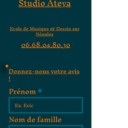
Studio Ateya
Ecole de Musique & Dessin sur
Néoules
06.68.04.80.30
Donnez-nous votre avis
!
Prénom
Nom de famille